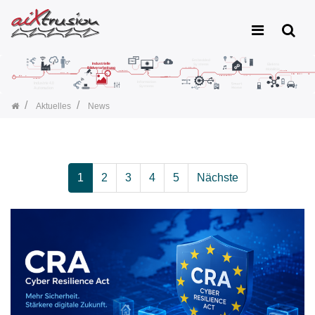
Aktuelles
News
1
2
3
4
5
Nächste