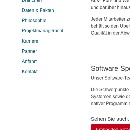
Branchen
Aus-, Fort- und We
und darüber hinaus
Daten & Fakten
Jeder Mitarbeiter 
Philosophie
behält so den Über
Projektmanagement
Qualität in der Abw
Karriere
Partner
Anfahrt
Software-Spe
Kontakt
Unser Software-Tea
Die Schwerpunkte l
Systemen sowie de
nativer Programmie
Sehen Sie auch:
Embedded Soft